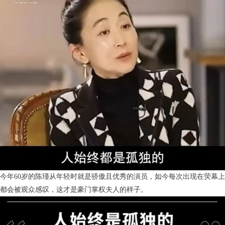
今年60岁的陈瑾从年轻时就是骄傲且优秀的演员，如今每次出现在荧幕上
都会被观众感叹，这才是豪门掌权夫人的样子。