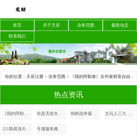
首页
关于天辰
业务范围
最新动态
联系我们
你的位置：
天辰注册
>
业务范围
> 《我的阿勒泰》女作家财富自由，
却因不结婚不生孩子被网暴？
热点资讯
《我的阿勒泰》女作家财富自由，却因不结婚不生孩子被网暴？
你是否发生了心肌梗塞，如何自己做判断？时间就是生命
朝鲜战争最丢尽脸面的参战国，派兵5千人，参战2小时被歼3500人
文玩人三大性格特点揭秘！具备这些特质，你才能玩转文玩圈
221期易顶天福彩3D预测奖号：单注号码推荐
专属服务搬到“家门口”，让企业感受杨浦营商环境的“温度”