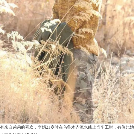
有来自弟弟的喜欢，李娟21岁时在乌鲁木齐流水线上当车工时，有位比她