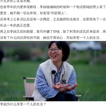
小五岁的工友追求她。
也有早年的为爱奔现桥段，李娟做编辑的时候和一个电话那端的男人有了
爱意，她不顾一切去奔现，却发现“判若两人”。
后来考上公务员以后还有一次网恋，之后她辞职去南京，在那里有了一次
长达一年的真正恋爱。
再之后李娟又回到新疆，靠写作赚了些钱，除了村里的泥瓦匠来提亲，再
没有了什么结识异性的可能，她也不再动心，开始享受一个人的生活。
李娟为什么享受一个人的生活？